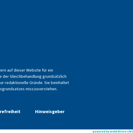
n auf dieser Website für ein
e der Gleichbehandlung grundsätzlich
ur redaktionelle Gründe. Sie beinhaltet
eitsgrundsatzes misszuverstehen.
refreiheit
Hinweisgeber
powered by webEdition CMS